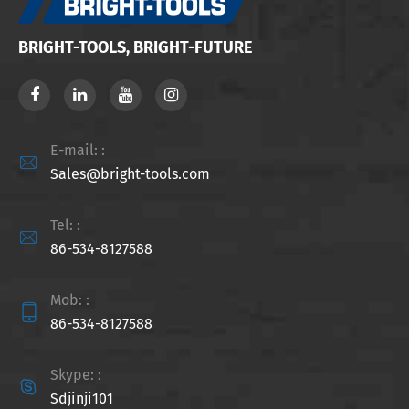
BRIGHT-TOOLS, BRIGHT-FUTURE
E-mail: :

Sales@bright-tools.com
Tel: :

86-534-8127588
Mob: :

86-534-8127588
Skype: :

Sdjinji101