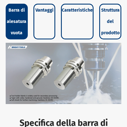
Barra di
Vantaggi
Caratteristiche
Struttura
alesatura
del
vuota
prodotto
Specifica della barra di