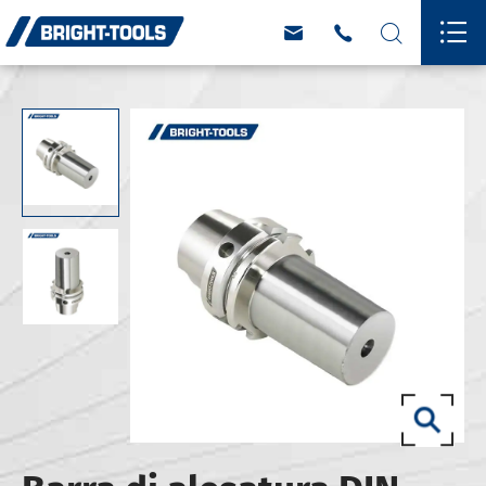



