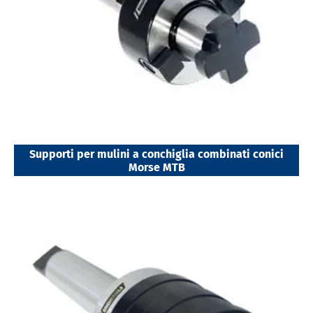
Supporti per mulini a conchiglia combinati conici
Morse MTB