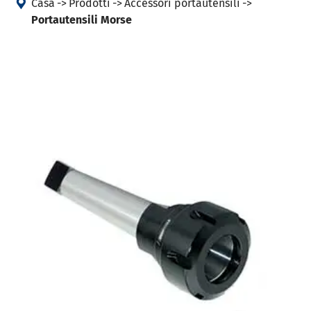

Casa
Prodotti
Accessori portautensili
Portautensili Morse