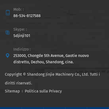
Mob: :

86-534-8127588
Skype: :

Sdjinji101
Indirizzo :

253000, Chongde 5th Avenue, Gaotie nuovo
distretto, Dezhou, Shandong, cina.
Copyright ©
Shandong Jinjie Machinery Co., Ltd.
Tutti i
diritti riservati.
Sitemap
Politica sulla Privacy