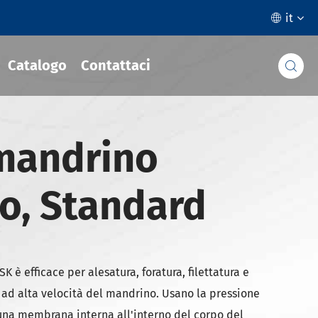
it

Catalogo
Contattaci

mandrino
co, Standard
SK è efficace per alesatura, foratura, filettatura e
e ad alta velocità del mandrino. Usano la pressione
una membrana interna all'interno del corpo del