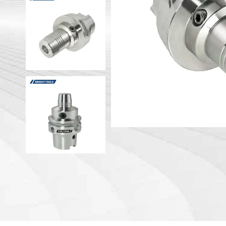
Portautens
Macchina
Portautens
Testa ad angolo
Portautens
PSC
DIN 69893 
DIN 69893 
DIN 69893 
DIN69893 (
DIN2080-N
GOST 25827