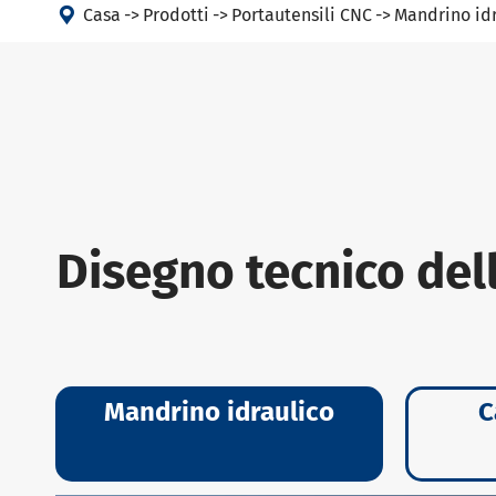

Casa
Prodotti
Portautensili CNC
Mandrino idr
Disegno tecnico de
Mandrino idraulico
C