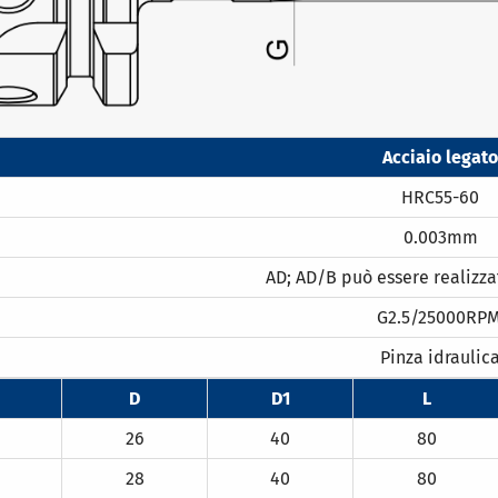
Acciaio legato
HRC55-60
0.003mm
AD; AD/B può essere realizzat
G2.5/25000RPM
Pinza idraulic
D
D1
L
26
40
80
28
40
80