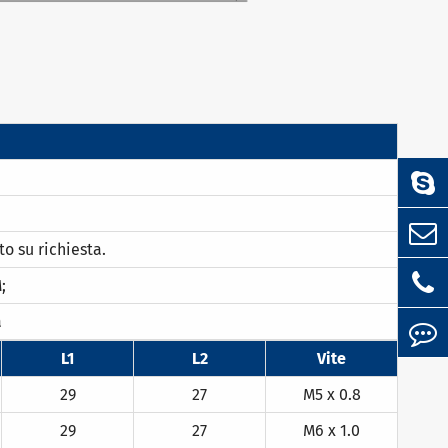
o su richiesta.
;
a
L1
L2
Vite
29
27
M5 x 0.8
29
27
M6 x 1.0