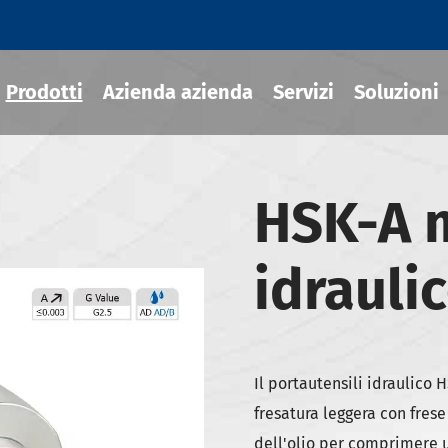
Prodotti
Azienda azienda
Servizi
Soluzioni
HSK-A 
ili termoretraibile
idrauli
draulico
sili MOD
ili JIS B 6339-BT
ili JIS B 6339-BBT
Il portautensili idraulico H
ili JIS B 6339-NBT
fresatura leggera con fres
dell'olio per comprimere 