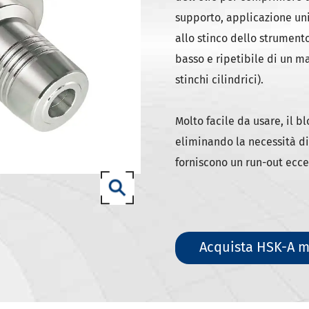
ili DIN 69871-SK
supporto, applicazione un
ili DIN 69871-ISO
allo stinco dello strument
ili ANSI B5.50 SCAT/CAT
basso e ripetibile di un m
(ISO 12164) HSK-A portautensili
stinchi cilindrici).
(ISO 12164) HSK-E portautensili
Molto facile da usare, il b
(ISO 12164) HSK-F portautensili
eliminando la necessità di 
ISO12164-1)-HSK-T portautensili
forniscono un run-out eccel
T portautensili
-93 portautensili
Acquista HSK-A m