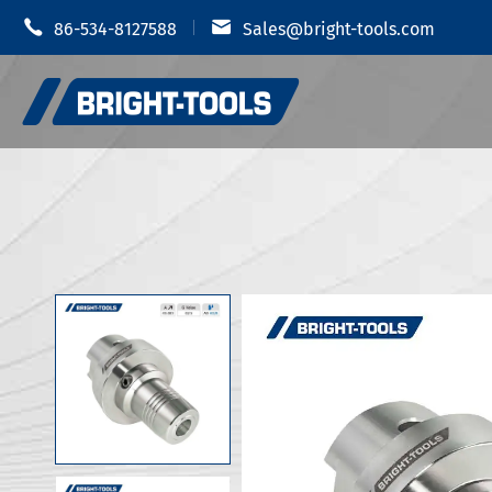


86-534-8127588
Sales@bright-tools.com
Portautens
Portautensili CNC
Mandrino i
Strumenti statici e azionati
Portauten
Strumenti di alesatura
Portautens
Anti vibrazione
Portautens
Portautens
Accessori portautensili