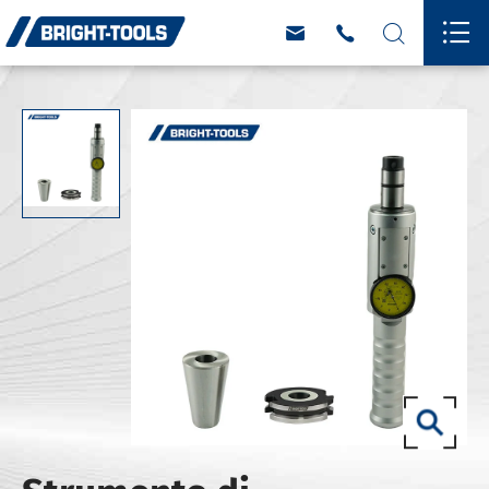



