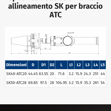
allineamento SK per braccio
ATC
Dimensioni
D
D1
D2
L
L1
L2
L3
L4
L5
SK40-ATC20
44.45
63.55
20
71.6
3.2
15.9
24.3
251
44
SK50-ATC28
69.85
97.5
28
104.95
3.2
15.9
35.3
261
54