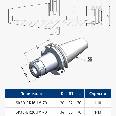
Dimensioni
D
D1
L
Capacità
SK30-ER16UM-70
28
32
70
1-10
SK30-ER20UM-70
34
35
70
1-13