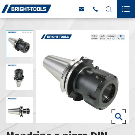



