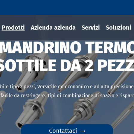
Prodotti
Azienda azienda
Servizi
Soluzioni
 MANDRINO TERMO
SOTTILE DA 2 PEZZ
ili termoretraibile
draulico
ibile tipo 2 pezzi, Versatile ed economico e ad alta precision
sili MOD
facile da restringere. Tipi di combinazione di spazio e rispa
ili JIS B 6339-BT
ili JIS B 6339-BBT
ili JIS B 6339-NBT
Contattaci
