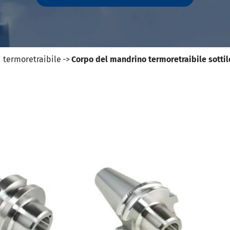
ili DIN 69871-SK
ili DIN 69871-ISO
ili ANSI B5.50 SCAT/CAT
(ISO 12164) HSK-A portautensili
i termoretraibile
Corpo del mandrino termoretraibile sottil
(ISO 12164) HSK-E portautensili
(ISO 12164) HSK-F portautensili
ISO12164-1)-HSK-T portautensili
T portautensili
-93 portautensili