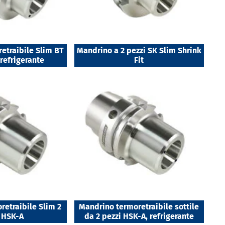
etraibile Slim BT
Mandrino a 2 pezzi SK Slim Shrink
 refrigerante
Fit
retraibile Slim 2
Mandrino termoretraibile sottile
i HSK-A
da 2 pezzi HSK-A, refrigerante