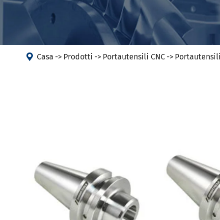
Portautens
Macchina
Portautens
Testa ad angolo
Portautens
PSC
DIN 69893 

Casa
Prodotti
Portautensili CNC
Portautensil
DIN 69893 
DIN 69893 
DIN69893 (
DIN2080-N
GOST 25827