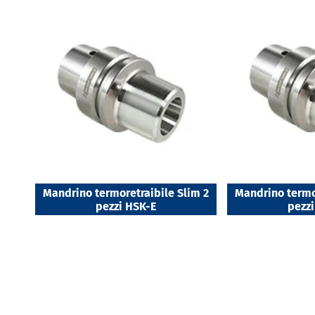
Mandrino termoretraibile Slim 2
Mandrino termo
pezzi HSK-E
pezz