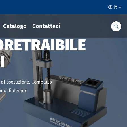
it

Catalogo
Contattaci

RETRAIBILE
I
e di esecuzione. Compatto
rmio di denaro