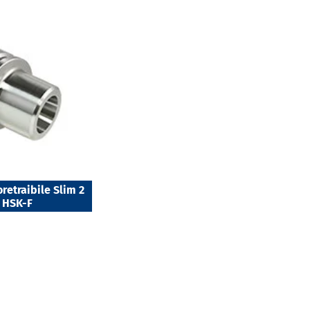
retraibile Slim 2
i HSK-F