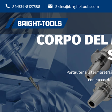


86-534-8127588
Sales@bright-tools.com
CORPO DEL
Portautens
Portautensili CNC
Mandrino i
Strumenti statici e azionati
Portautensili termoretra
Portauten
con raccordo 
Strumenti di alesatura
Portautens
Anti vibrazione
Portautens
Portautens
Accessori portautensili