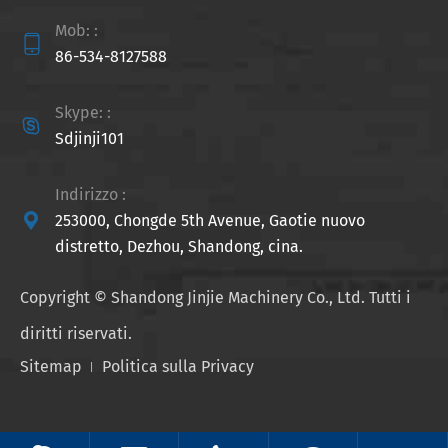
Mob: :

86-534-8127588
Skype: :

Sdjinji101
Indirizzo :

253000, Chongde 5th Avenue, Gaotie nuovo
distretto, Dezhou, Shandong, cina.
Copyright ©
Shandong Jinjie Machinery Co., Ltd.
Tutti i
diritti riservati.
Sitemap
Politica sulla Privacy