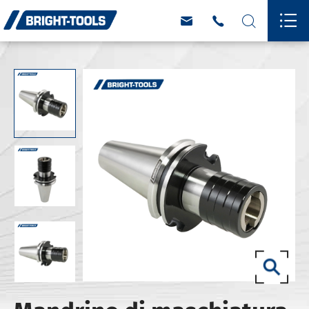



