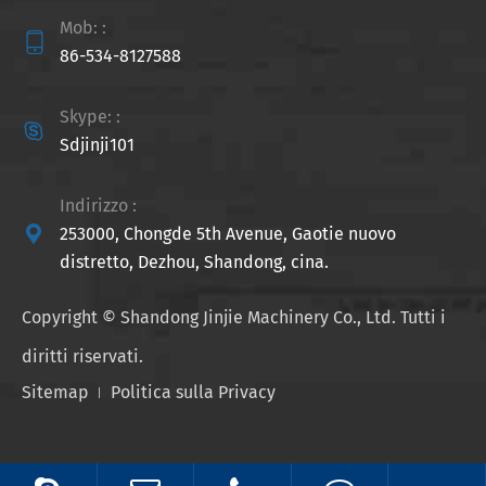
Mob: :

86-534-8127588
Skype: :

Sdjinji101
Indirizzo :

253000, Chongde 5th Avenue, Gaotie nuovo
distretto, Dezhou, Shandong, cina.
Copyright ©
Shandong Jinjie Machinery Co., Ltd.
Tutti i
diritti riservati.
Sitemap
Politica sulla Privacy