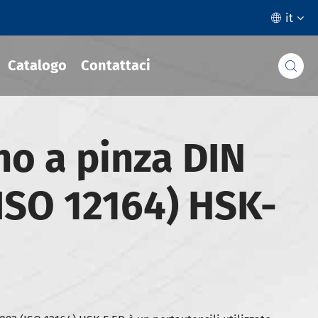
it

Catalogo
Contattaci

o a pinza DIN
ISO 12164) HSK-