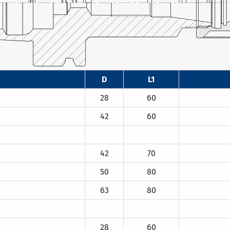
D
L1
28
60
42
60
42
70
50
80
63
80
28
60