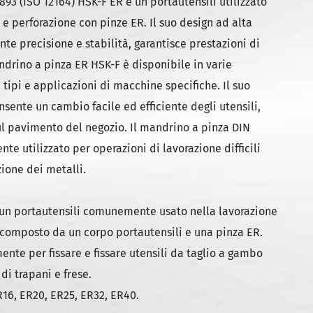
893 (ISO 12164) HSK-F ER è un portautensili utilizzato
 e perforazione con pinze ER. Il suo design ad alta
nte precisione e stabilità, garantisce prestazioni di
andrino a pinza ER HSK-F è disponibile in varie
tipi e applicazioni di macchine specifiche. Il suo
sente un cambio facile ed efficiente degli utensili,
l pavimento del negozio. Il mandrino a pinza DIN
e utilizzato per operazioni di lavorazione difficili
zione dei metalli.
è un portautensili comunemente usato nella lavorazione
 composto da un corpo portautensili e una pinza ER.
ente per fissare e fissare utensili da taglio a gambo
di trapani e frese.
ER16, ER20, ER25, ER32, ER40.