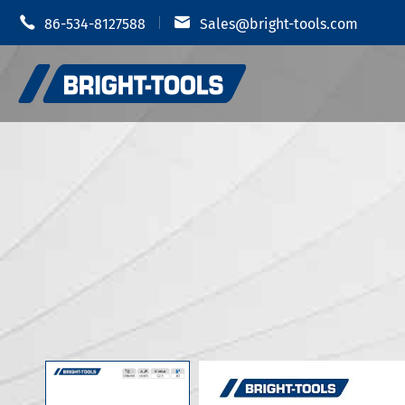


86-534-8127588
Sales@bright-tools.com
Portautens
Portautensili CNC
Mandrino i
Strumenti statici e azionati
Portauten
Strumenti di alesatura
Portautens
Anti vibrazione
Portautens
Portautens
Accessori portautensili