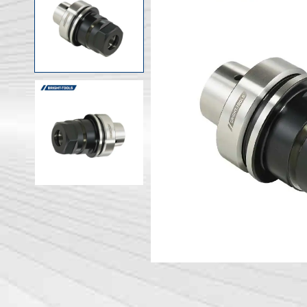
Portautens
Macchina
Portautens
Testa ad angolo
Portautens
PSC
DIN 69893 
DIN 69893 
DIN 69893 
DIN69893 (
DIN2080-N
GOST 25827