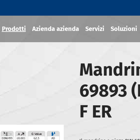
Prodotti
Azienda azienda
Servizi
Soluzioni
Mandrin
ili termoretraibile
69893 (
draulico
sili MOD
F ER
ili JIS B 6339-BT
ili JIS B 6339-BBT
ili JIS B 6339-NBT