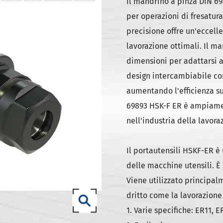
ili DIN 69871-SK
Il mandrino a pinza DIN 69
per operazioni di fresatura
ili DIN 69871-ISO
precisione offre un'eccelle
ili ANSI B5.50 SCAT/CAT
lavorazione ottimali. Il m
(ISO 12164) HSK-A portautensili
dimensioni per adattarsi a 
(ISO 12164) HSK-E portautensili
design intercambiabile con
(ISO 12164) HSK-F portautensili
aumentando l'efficienza su
69893 HSK-F ER è ampiament
ISO12164-1)-HSK-T portautensili
nell'industria della lavora
T portautensili
-93 portautensili
Il portautensili HSKF-ER 
delle macchine utensili. È
Viene utilizzato principalm
dritto come la lavorazione 
1. Varie specifiche: ER11, 