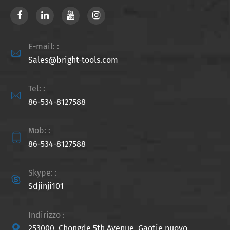
E-mail: :

Sales@bright-tools.com
Tel: :

86-534-8127588
Mob: :

86-534-8127588
Skype: :

Sdjinji101
Indirizzo :

253000, Chongde 5th Avenue, Gaotie nuovo