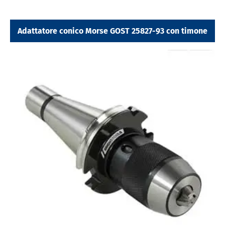
Adattatore conico Morse GOST 25827-93 con timone