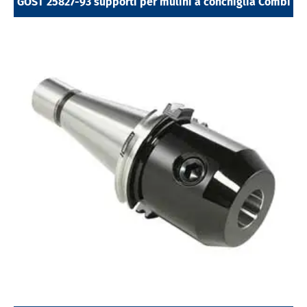
GOST 25827-93 supporti per mulini a conchiglia Combi