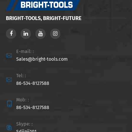
BRIGHT-TOOLS, BRIGHT-FUTURE
E-mail: :

Sales@bright-tools.com
Tel: :

86-534-8127588
Mob: :

86-534-8127588
Skype: :

Sdjinji101