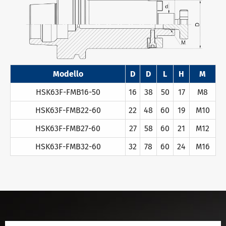
Modello
D
D
L
H
M
HSK63F-FMB16-50
16
38
50
17
M8
HSK63F-FMB22-60
22
48
60
19
M10
HSK63F-FMB27-60
27
58
60
21
M12
HSK63F-FMB32-60
32
78
60
24
M16