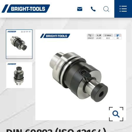



