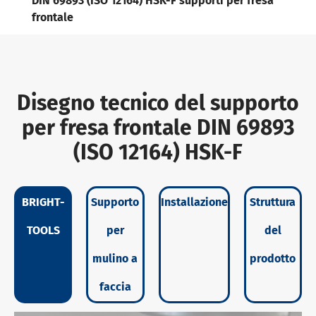
DIN 69893 (ISO 12164) HSK-F supporti per fresa
frontale
Disegno tecnico del supporto
per fresa frontale DIN 69893
(ISO 12164) HSK-F
BRIGHT-
Supporto
Installazione
Struttura
TOOLS
per
del
mulino a
prodotto
faccia