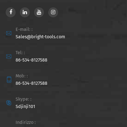
E-mail: :

Sales@bright-tools.com
Tel: :

86-534-8127588
Mob: :

86-534-8127588
Skype: :

Sdjinji101
Indirizzo :