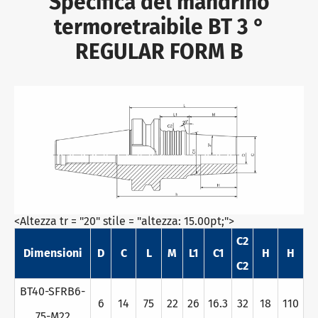
Specifica del mandrino
termoretraibile BT 3 °
REGULAR FORM B
<Altezza tr = "20" stile = "altezza: 15.00pt;">
C2
Dimensioni
D
C
L
M
L1
C1
H
H
C2
BT40-SFRB6-
6
14
75
22
26
16.3
32
18
110
75-M22