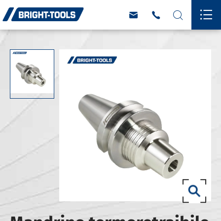



