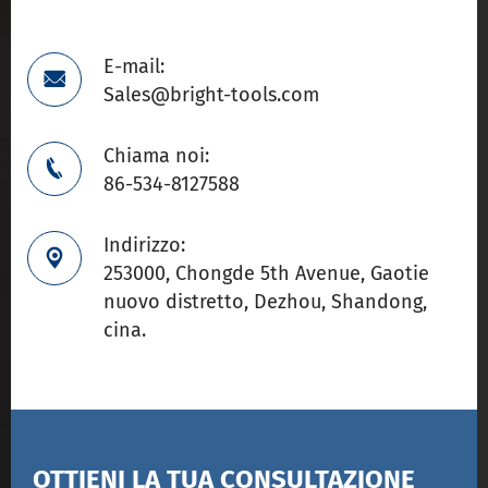
E-mail:

Sales@bright-tools.com
Chiama noi:

86-534-8127588
Indirizzo:

253000, Chongde 5th Avenue, Gaotie
nuovo distretto, Dezhou, Shandong,
cina.
OTTIENI LA TUA CONSULTAZIONE