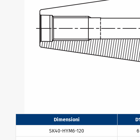
Dimensioni
D
SK40-HYM6-120
6