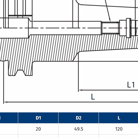
1
D1
D2
L
20
49.5
120