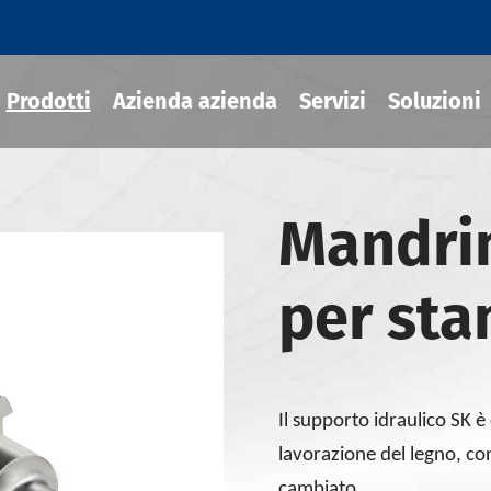
Prodotti
Azienda azienda
Servizi
Soluzioni
Mandrin
ili termoretraibile
per st
draulico
sili MOD
ili JIS B 6339-BT
ili JIS B 6339-BBT
Il supporto idraulico SK è
ili JIS B 6339-NBT
lavorazione del legno, co
cambiato