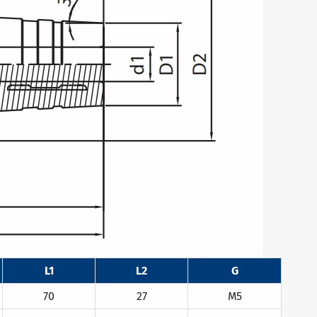
L1
L2
G
70
27
M5