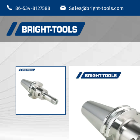


86-534-8127588
Sales@bright-tools.com
Portautens
Portautensili CNC
Mandrino i
Strumenti statici e azionati
Portauten
Strumenti di alesatura
Portautens
Anti vibrazione
Portautens
Portautens
Accessori portautensili