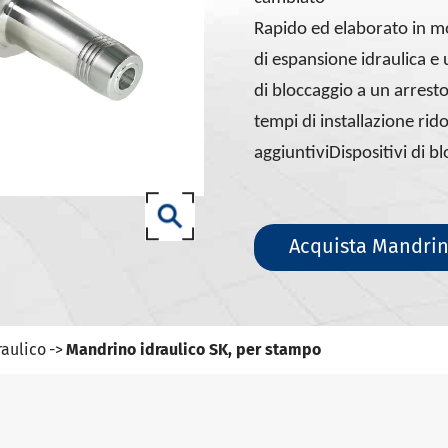
ili DIN 69871-SK
Rapido ed elaborato in mo
ili DIN 69871-ISO
di espansione idraulica e 
ili ANSI B5.50 SCAT/CAT
di bloccaggio a un arrest
(ISO 12164) HSK-A portautensili
tempi di installazione rido
(ISO 12164) HSK-E portautensili
aggiuntivi
Dispositivi di b
(ISO 12164) HSK-F portautensili
ISO12164-1)-HSK-T portautensili
Acquista Mandrin
T portautensili
-93 portautensili
aulico
Mandrino idraulico SK, per stampo