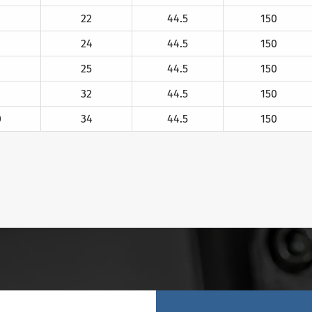
22
44.5
150
0
24
44.5
150
2
25
44.5
150
6
32
44.5
150
0
34
44.5
150