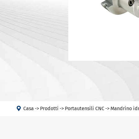
Portautens
Macchina
Portautens
Testa ad angolo
Portautens
PSC
DIN 69893 
DIN 69893 
DIN 69893 
DIN69893 (
DIN2080-N
GOST 25827

Casa
Prodotti
Portautensili CNC
Mandrino idr