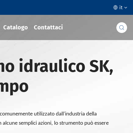
it

Catalogo
Contattaci

o idraulico SK,
ampo
 comunemente utilizzato dall'industria della
n alcune semplici azioni, lo strumento può essere