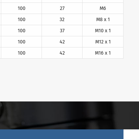
100
27
M6
100
32
M8 x 1
100
37
M10 x 1
100
42
M12 x 1
100
42
M16 x 1