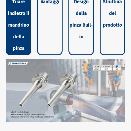
Tirare
Vantaggi
Design
Struttura
indietro il
della
del
mandrino
pinza Buil-
prodotto
della
in
pinza