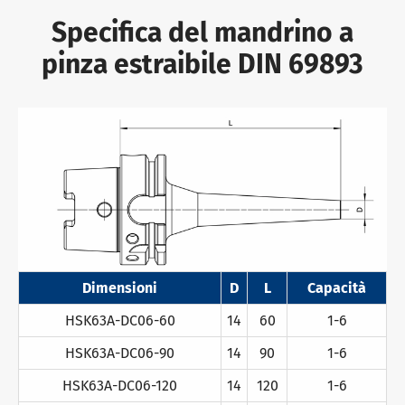
Specifica del mandrino a
pinza estraibile DIN 69893
Dimensioni
D
L
Capacità
HSK63A-DC06-60
14
60
1-6
HSK63A-DC06-90
14
90
1-6
HSK63A-DC06-120
14
120
1-6