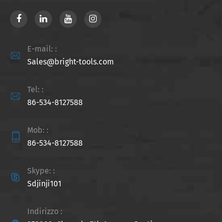
E-mail: :

Sales@bright-tools.com
Tel: :

86-534-8127588
Mob: :

86-534-8127588
Skype: :

Sdjinji101
Indirizzo :