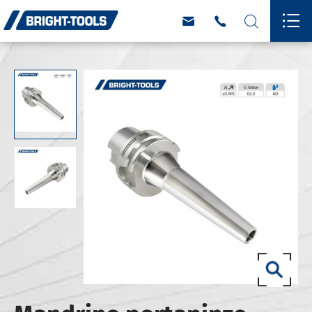



