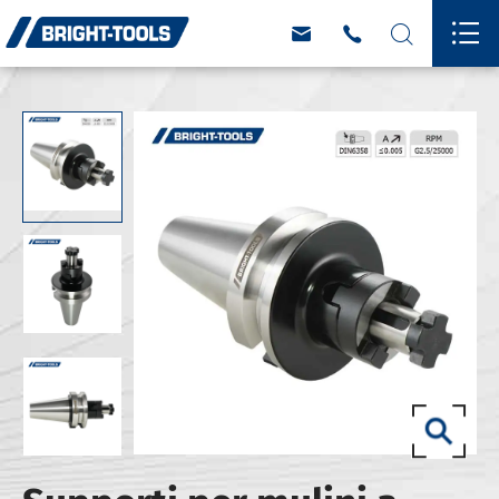



