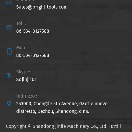

Sales@bright-tools.com
Tel: :

86-534-8127588
Mob: :

86-534-8127588
Skype: :

Sdjinji101
Indirizzo :

253000, Chongde 5th Avenue, Gaotie nuovo
distretto, Dezhou, Shandong, cina.
Copyright ©
Shandong Jinjie Machinery Co., Ltd.
Tutti i