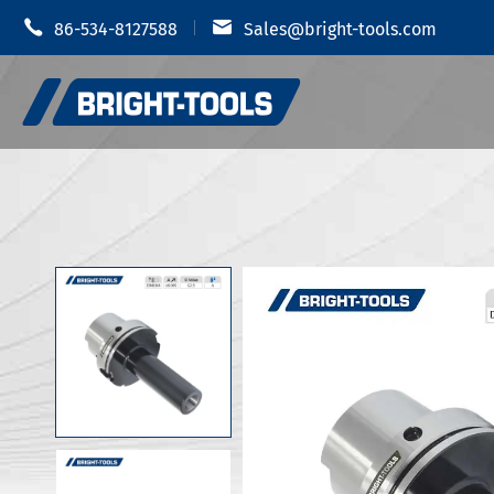


86-534-8127588
Sales@bright-tools.com
Portautens
Portautensili CNC
Mandrino i
Strumenti statici e azionati
Portauten
Strumenti di alesatura
Portautens
Anti vibrazione
Portautens
Portautens
Accessori portautensili