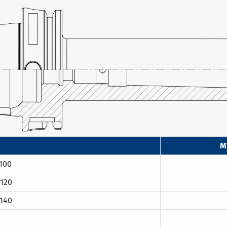
i
M
100
120
140