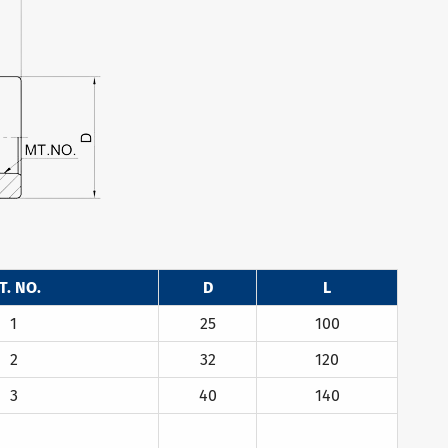
T. NO.
D
L
1
25
100
2
32
120
3
40
140