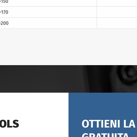
-150
-170
-200
OOLS
OTTIENI L