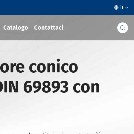
it

Catalogo
Contattaci

ore conico
DIN 69893 con