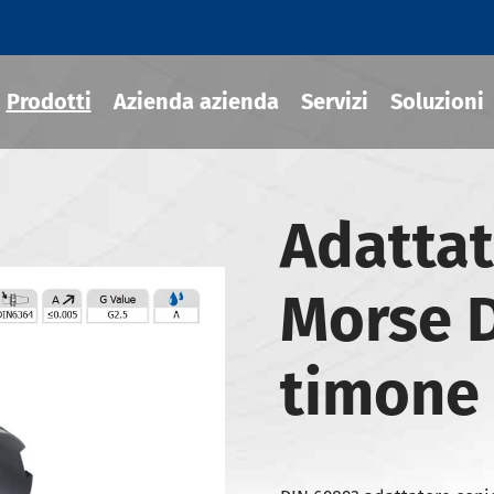
Prodotti
Azienda azienda
Servizi
Soluzioni
Adattat
ili termoretraibile
Morse 
draulico
sili MOD
timone
ili JIS B 6339-BT
ili JIS B 6339-BBT
ili JIS B 6339-NBT