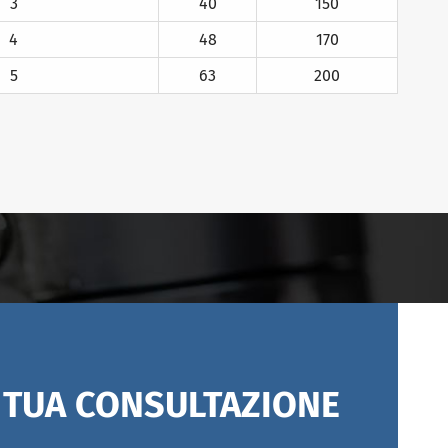
3
40
150
4
48
170
5
63
200
A TUA CONSULTAZIONE