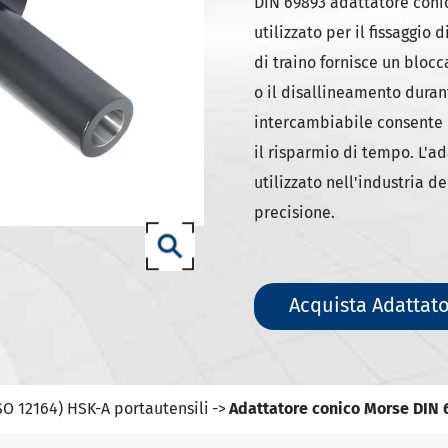
ili DIN 69871-SK
DIN 69893 adattatore conic
utilizzato per il fissaggio 
ili DIN 69871-ISO
di traino fornisce un bloc
ili ANSI B5.50 SCAT/CAT
o il disallineamento durant
(ISO 12164) HSK-A portautensili
intercambiabile consente un
(ISO 12164) HSK-E portautensili
il risparmio di tempo. L'
(ISO 12164) HSK-F portautensili
utilizzato nell'industria d
precisione.
ISO12164-1)-HSK-T portautensili
T portautensili
-93 portautensili
Acquista Adattat
SO 12164) HSK-A portautensili
Adattatore conico Morse DIN 