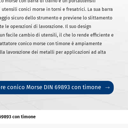
o morse con barra di traino è un portautensili
di utensili conici morse in torni e fresatrici. La sua barra
caggio sicuro dello strumento e previene lo slittamento
e le operazioni di lavorazione. Il suo design
 facile cambio di utensili, il che lo rende efficiente e
adattatore conico morse con timone è ampiamente
ella lavorazione dei metalli per applicazioni ad alta
ore conico Morse DIN 69893 con timone

69893 con timone