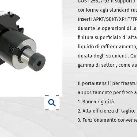
ili DIN 69871-SK
GOST 25827-93 il supporto p
conforme agli standard rus
ili DIN 69871-ISO
inserti APKT/SEKT/XPHT/TP
ili ANSI B5.50 SCAT/CAT
durante le operazioni di l
(ISO 12164) HSK-A portautensili
finitura superficiale di al
(ISO 12164) HSK-E portautensili
liquido di raffreddamento,
(ISO 12164) HSK-F portautensili
durata degli strumenti. Qu
gamma di settori, come au
ISO12164-1)-HSK-T portautensili
T portautensili
Il portautensili per fresat
-93 portautensili
appositamente per frese a 
1. Buona rigidità.
2. Alta efficienza di taglio.
3. Funzionamento convenie