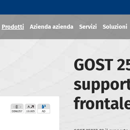
Prodotti
Azienda azienda
Servizi
Soluzioni
GOST 2
ili termoretraibile
support
draulico
sili MOD
frontal
ili JIS B 6339-BT
ili JIS B 6339-BBT
ili JIS B 6339-NBT