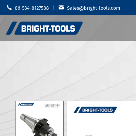


86-534-8127588
Sales@bright-tools.com
Portautens
Portautensili CNC
Mandrino i
Strumenti statici e azionati
Portauten
Strumenti di alesatura
Portautens
Anti vibrazione
Portautens
Portautens
Accessori portautensili