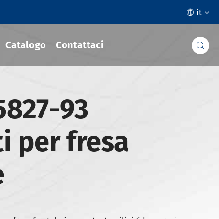
it

Catalogo
Contattaci

5827-93
i per fresa
e