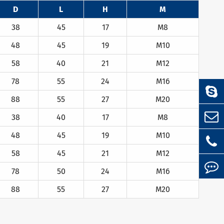
D
L
H
M
38
45
17
M8
48
45
19
M10
58
40
21
M12
78
55
24
M16
88
55
27
M20
38
40
17
M8
48
45
19
M10
58
45
21
M12
78
50
24
M16
88
55
27
M20