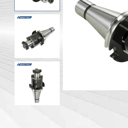
Portautens
Macchina
Portautens
Testa ad angolo
Portautens
PSC
DIN 69893 
DIN 69893 
DIN 69893 
DIN69893 (
DIN2080-N
GOST 25827