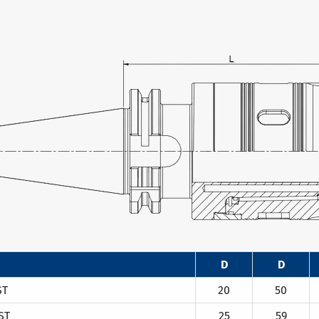
D
D
ST
20
50
ST
25
59