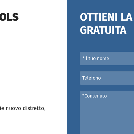
OOLS
OTTIENI L
GRATUITA
e nuovo distretto,