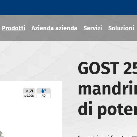
Prodotti
Azienda azienda
Servizi
Soluzioni
GOST 2
ili termoretraibile
mandrin
draulico
sili MOD
di pote
ili JIS B 6339-BT
ili JIS B 6339-BBT
ili JIS B 6339-NBT