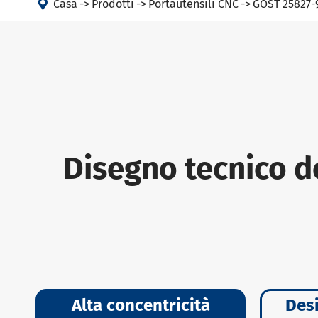

Casa
Prodotti
Portautensili CNC
GOST 25827-9
Disegno tecnico d
Alta concentricità
Desi