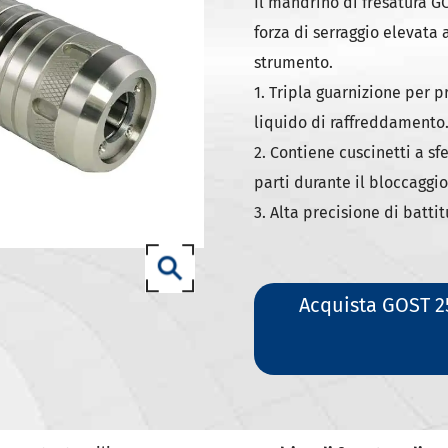
ili DIN 69871-SK
Il mandrino di fresatura GO
forza di serraggio elevata
ili DIN 69871-ISO
strumento.
ili ANSI B5.50 SCAT/CAT
1. Tripla guarnizione per p
(ISO 12164) HSK-A portautensili
liquido di raffreddamento
(ISO 12164) HSK-E portautensili
2. Contiene cuscinetti a sfe
(ISO 12164) HSK-F portautensili
parti durante il bloccaggio
3. Alta precisione di battit
ISO12164-1)-HSK-T portautensili
T portautensili
-93 portautensili
Acquista GOST 2