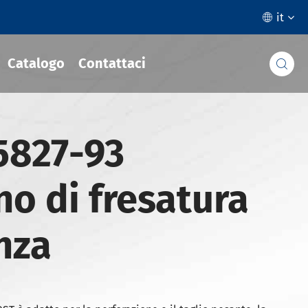
it

Catalogo
Contattaci

5827-93
o di fresatura
nza