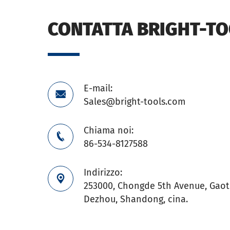
CONTATTA BRIGHT-T
E-mail:

Sales@bright-tools.com
Chiama noi:

86-534-8127588
Indirizzo:

253000, Chongde 5th Avenue, Gaoti
Dezhou, Shandong, cina.