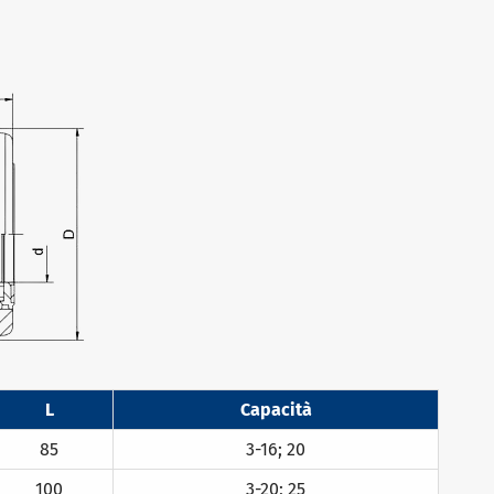
L
Capacità
85
3-16; 20
100
3-20; 25