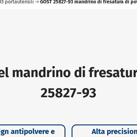
3 portautensili
GOST 25827-93 mandrino di fresatura di po
el mandrino di fresatu
25827-93
gn antipolvere e
Alta precisio