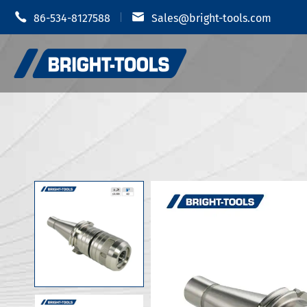


86-534-8127588
Sales@bright-tools.com
Portautens
Portautensili CNC
Mandrino i
Strumenti statici e azionati
Portauten
Strumenti di alesatura
Portautens
Anti vibrazione
Portautens
Portautens
Accessori portautensili