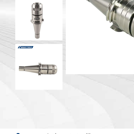
Portautens
Macchina
Portautens
Testa ad angolo
Portautens
PSC
DIN 69893 
DIN 69893 
DIN 69893 
DIN69893 (
DIN2080-N
GOST 25827