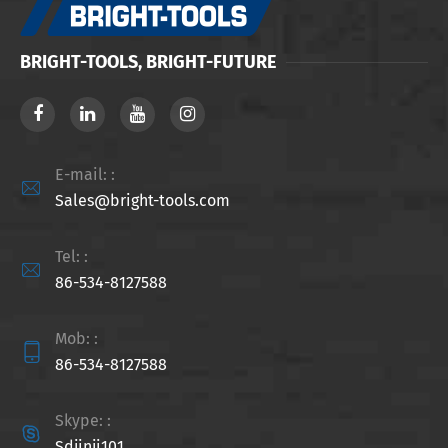
BRIGHT-TOOLS, BRIGHT-FUTURE
E-mail: :

Sales@bright-tools.com
Tel: :

86-534-8127588
Mob: :

86-534-8127588
Skype: :

Sdjinji101