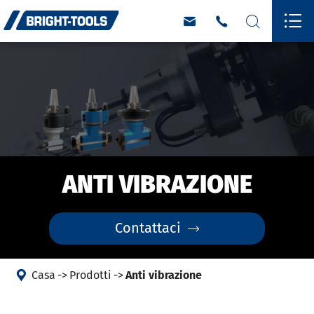




ANTI VIBRAZIONE
Contattaci


Casa
Prodotti
Anti vibrazione