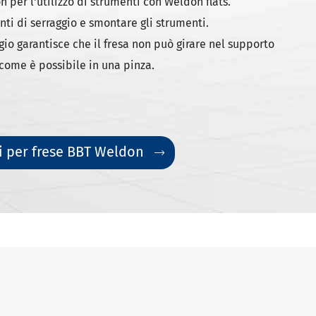
 per l'utilizzo di strumenti con Weldon flats.
nti di serraggio e smontare gli strumenti.
io garantisce che il fresa non può girare nel supporto
come è possibile in una pinza.
i per frese BBT Weldon
