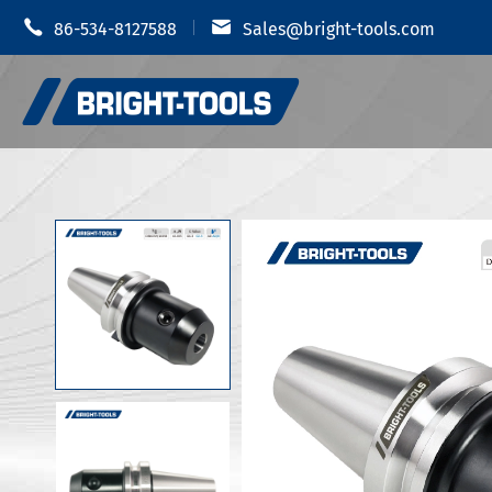


86-534-8127588
Sales@bright-tools.com
Portautens
Portautensili CNC
Mandrino i
Strumenti statici e azionati
Portauten
Strumenti di alesatura
Portautens
Anti vibrazione
Portautens
Portautens
Accessori portautensili