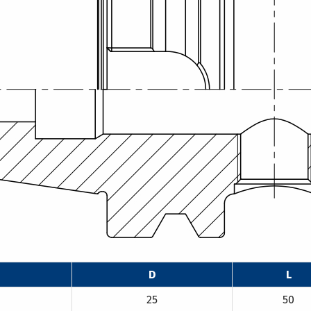
D
L
25
50