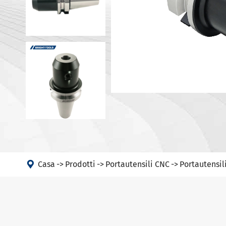
Portautens
Macchina
Portautens
Testa ad angolo
Portautens
PSC
DIN 69893 
DIN 69893 
DIN 69893 
DIN69893 (
DIN2080-N
GOST 25827

Casa
Prodotti
Portautensili CNC
Portautensil