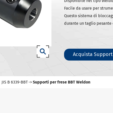
ili DIN 69871-SK
Disponibile nel tipo Weldon
Facile da usare per strume
ili DIN 69871-ISO
Questo sistema di bloccagg
ili ANSI B5.50 SCAT/CAT
durante un taglio pesante 
(ISO 12164) HSK-A portautensili
(ISO 12164) HSK-E portautensili
(ISO 12164) HSK-F portautensili
Acquista Support
ISO12164-1)-HSK-T portautensili
T portautensili
-93 portautensili
i JIS B 6339-BBT
Supporti per frese BBT Weldon