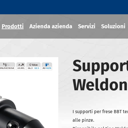
Prodotti
Azienda azienda
Servizi
Soluzioni
Support
ili termoretraibile
draulico
Weldon
sili MOD
ili JIS B 6339-BT
ili JIS B 6339-BBT
I supporti per frese BBT te
ili JIS B 6339-NBT
alle pinze.