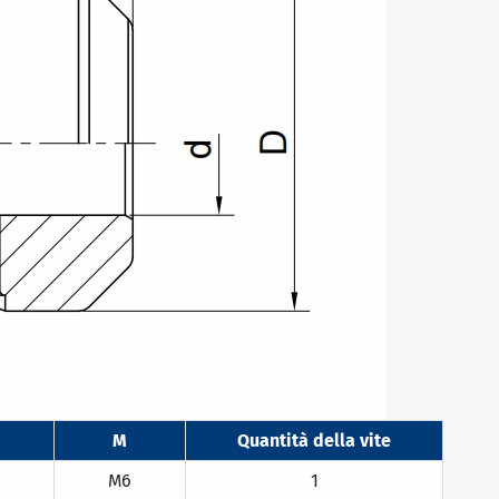
M
Quantità della vite
M6
1