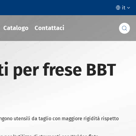
it

Catalogo
Contattaci

i per frese BBT
ngono utensili da taglio con maggiore rigidità rispetto