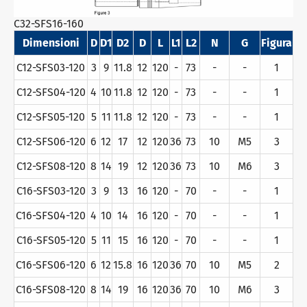
C32-SFS16-160
Dimensioni
D
D1
D2
D
L
L1
L2
N
G
Figura
C12-SFS03-120
3
9
11.8
12
120
-
73
-
-
1
C12-SFS04-120
4
10
11.8
12
120
-
73
-
-
1
C12-SFS05-120
5
11
11.8
12
120
-
73
-
-
1
C12-SFS06-120
6
12
17
12
120
36
73
10
M5
3
C12-SFS08-120
8
14
19
12
120
36
73
10
M6
3
C16-SFS03-120
3
9
13
16
120
-
70
-
-
1
C16-SFS04-120
4
10
14
16
120
-
70
-
-
1
C16-SFS05-120
5
11
15
16
120
-
70
-
-
1
C16-SFS06-120
6
12
15.8
16
120
36
70
10
M5
2
C16-SFS08-120
8
14
19
16
120
36
70
10
M6
3