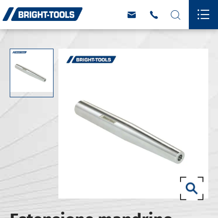



