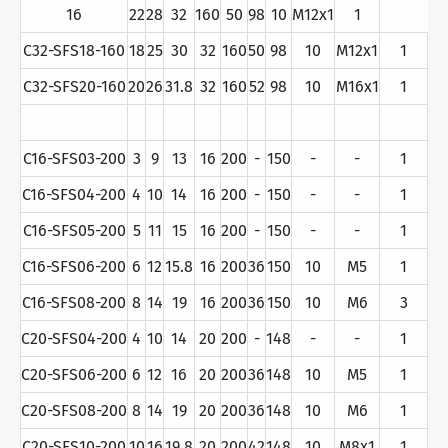
16
22
28
32
160
50
98
10
M12x1
1
C32-SFS18-160
18
25
30
32
160
50
98
10
M12x1
1
C32-SFS20-160
20
26
31.8
32
160
52
98
10
M16x1
1
C16-SFS03-200
3
9
13
16
200
-
150
-
-
1
C16-SFS04-200
4
10
14
16
200
-
150
-
-
1
C16-SFS05-200
5
11
15
16
200
-
150
-
-
1
C16-SFS06-200
6
12
15.8
16
200
36
150
10
M5
1
C16-SFS08-200
8
14
19
16
200
36
150
10
M6
3
C20-SFS04-200
4
10
14
20
200
-
148
-
-
1
C20-SFS06-200
6
12
16
20
200
36
148
10
M5
1
C20-SFS08-200
8
14
19
20
200
36
148
10
M6
1
C20-SFS10-200
10
16
19.8
20
200
42
148
10
M8x1
1