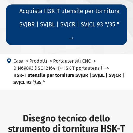
Acquista HSK-T utensile per tornitura
SVJBR | SVJBL | SVJCR | SVJCL 93 °/35 °


Casa
Prodotti
Portautensili CNC
DIN69893 (ISO12164-1)-HSK-T portautensili
HSK-T utensile per tornitura SVJBR | SVJBL | SVJCR |
SVJCL 93 °/35 °
Disegno tecnico dello
strumento di tornitura HSK-T