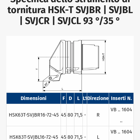
tornitura HSK-T SVJBR | SVJBL
| SVJCR | SVJCL 93 °/35 °
Dimensioni
F
D
L
L1
Direzione
Inserti N.
VB .. 1604
HSK63T-SVJBR16-72-45
45
80
71,5
-
R
..
VB .. 1604
HSK63T-SVJBL16-72-45
45
80
71,5
-
L