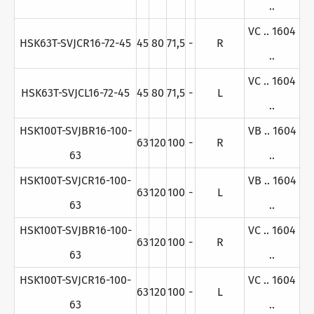
..
VC .. 1604
HSK63T-SVJCR16-72-45
45
80
71,5
-
R
..
VC .. 1604
HSK63T-SVJCL16-72-45
45
80
71,5
-
L
..
HSK100T-SVJBR16-100-
VB .. 1604
63
120
100
-
R
63
..
HSK100T-SVJCR16-100-
VB .. 1604
63
120
100
-
L
63
..
HSK100T-SVJBR16-100-
VC .. 1604
63
120
100
-
R
63
..
HSK100T-SVJCR16-100-
VC .. 1604
63
120
100
-
L
63
..