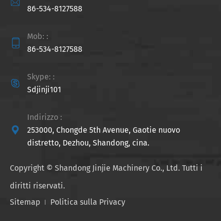

86-534-8127588
Mob: :

86-534-8127588
Skype: :

Sdjinji101
Indirizzo :

253000, Chongde 5th Avenue, Gaotie nuovo
distretto, Dezhou, Shandong, cina.
Copyright ©
Shandong Jinjie Machinery Co., Ltd.
Tutti i
diritti riservati.
Sitemap
Politica sulla Privacy