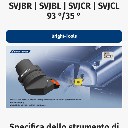
SVJBR | SVJBL | SVJCR | SVJCL
93 °/35 °
Bright-Tools
Specifica dello strumento di