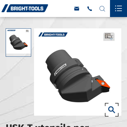



