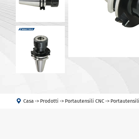
Portautens
Macchina
Portautens
Testa ad angolo
Portautens
PSC
DIN 69893 
DIN 69893 
DIN 69893 
DIN69893 (
DIN2080-N
GOST 25827

Casa
Prodotti
Portautensili CNC
Portautensil