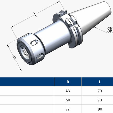
D
L
43
70
60
70
72
90