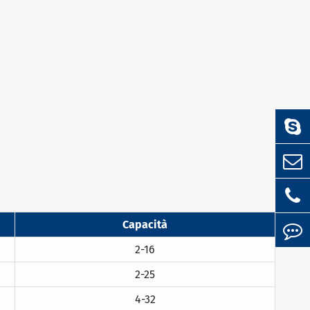
Capacità
2-16
2-25
4-32