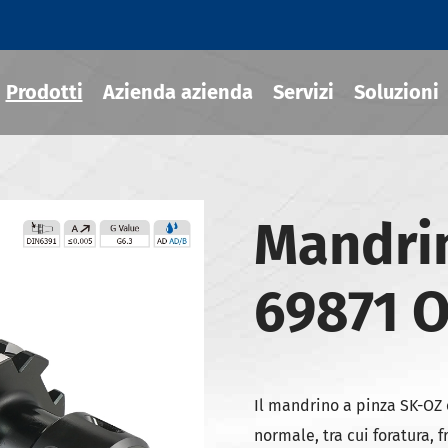
Prodotti
Azienda azienda
Servizi
Soluzioni
Mandrin
ili termoretraibile
draulico
69871 
sili MOD
ili JIS B 6339-BT
ili JIS B 6339-BBT
Il mandrino a pinza SK-OZ 
ili JIS B 6339-NBT
normale, tra cui foratura, 