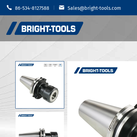


86-534-8127588
Sales@bright-tools.com
Portautens
Portautensili CNC
Mandrino i
Strumenti statici e azionati
Portauten
Strumenti di alesatura
Portautens
Anti vibrazione
Portautens
Portautens
Accessori portautensili