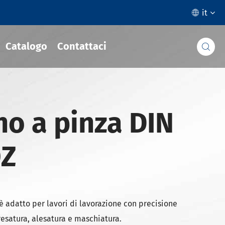
it

Catalogo
Contattaci

o a pinza DIN
OZ
è adatto per lavori di lavorazione con precisione
fresatura, alesatura e maschiatura.