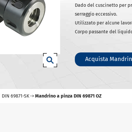
ili DIN 69871-SK
Dado del cuscinetto per pr
ili DIN 69871-ISO
serraggio eccessivo.
ili ANSI B5.50 SCAT/CAT
Utilizzato per alcune lavor
Corpo passante del liquid
(ISO 12164) HSK-A portautensili
(ISO 12164) HSK-E portautensili
(ISO 12164) HSK-F portautensili
Acquista Mandrin
ISO12164-1)-HSK-T portautensili
T portautensili
-93 portautensili
i DIN 69871-SK
Mandrino a pinza DIN 69871 OZ