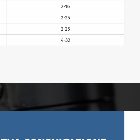
2-16
2-25
2-25
4-32