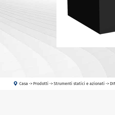
Portautens
Macchina
Portautens
Testa ad angolo
Portautens
PSC
DIN 69893 
DIN 69893 
DIN 69893 
DIN69893 (
DIN2080-N
GOST 25827

Casa
Prodotti
Strumenti statici e azionati
DI