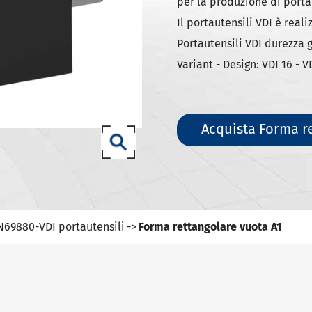
ili DIN 69871-SK
per la produzione di portau
Il portautensili VDI è real
ili DIN 69871-ISO
Portautensili VDI durezz
ili ANSI B5.50 SCAT/CAT
Variant - Design: VDI 16 - V
(ISO 12164) HSK-A portautensili
(ISO 12164) HSK-E portautensili
(ISO 12164) HSK-F portautensili
Acquista Forma r
ISO12164-1)-HSK-T portautensili
T portautensili
-93 portautensili
N69880-VDI portautensili
Forma rettangolare vuota A1