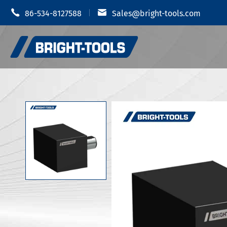


86-534-8127588
Sales@bright-tools.com
Portautens
Portautensili CNC
Mandrino i
Strumenti statici e azionati
Portauten
Strumenti di alesatura
Portautens
Anti vibrazione
Portautens
Portautens
Accessori portautensili