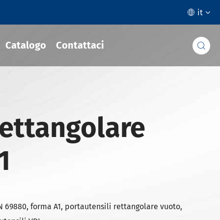
it

Catalogo
Contattaci

ettangolare
1
N 69880, forma A1, portautensili rettangolare vuoto,