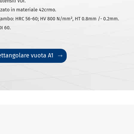
tensili VDI.
izzato in materiale 42crmo.
a gambo: HRC 56-60; HV 800 N/mm², HT 0.8mm /- 0.2mm.
DI 60.
ettangolare vuota A1
