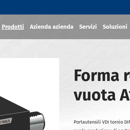
Prodotti
Azienda azienda
Servizi
Soluzioni
ili termoretraibile
Forma r
draulico
vuota A
sili MOD
ili JIS B 6339-BT
ili JIS B 6339-BBT
ili JIS B 6339-NBT
Portautensili VDI tornio DI