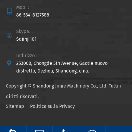
Mob: :

86-534-8127588
Skype: :

Sdjinji101
Indirizzo :

253000, Chongde 5th Avenue, Gaotie nuovo
distretto, Dezhou, Shandong, cina.
Copyright ©
Shandong Jinjie Machinery Co., Ltd.
Tutti i
diritti riservati.
Sitemap
Politica sulla Privacy