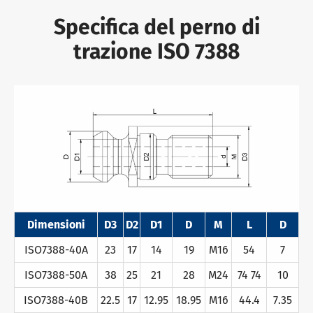
Specifica del perno di
trazione ISO 7388
Dimensioni
D3
D2
D1
D
M
L
D
ISO7388-40A
23
17
14
19
M16
54
7
ISO7388-50A
38
25
21
28
M24
74 74
10
ISO7388-40B
22.5
17
12.95
18.95
M16
44.4
7.35