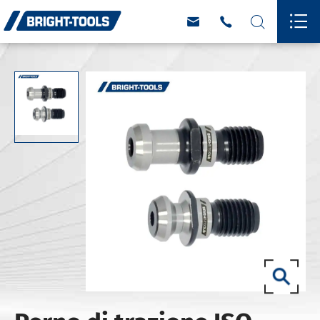



