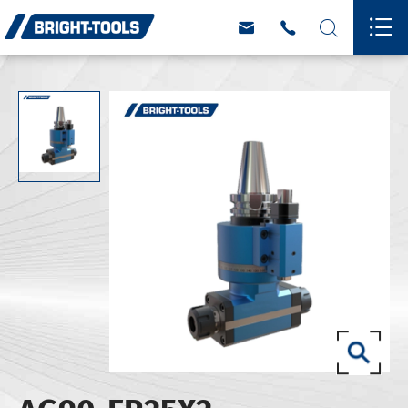



