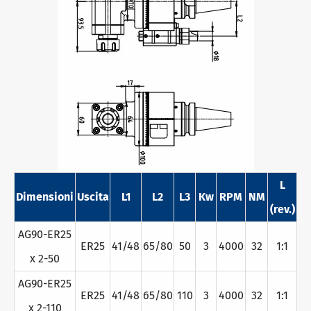
L
Dimensioni
Uscita
L1
L2
L3
Kw
RPM
NM
(rev.)
AG90-ER25
ER25
41/48
65/80
50
3
4000
32
1:1
x 2-50
AG90-ER25
ER25
41/48
65/80
110
3
4000
32
1:1
x 2-110