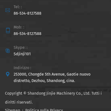
Tel: :

86-534-8127588
Mob: :

86-534-8127588
Skype: :

Sdjinji101
Indirizzo :

253000, Chongde 5th Avenue, Gaotie nuovo
distretto, Dezhou, Shandong, cina.
Copyright ©
Shandong Jinjie Machinery Co., Ltd.
Tutti i
diritti riservati.
Sitemap
Politica sulla Privacy