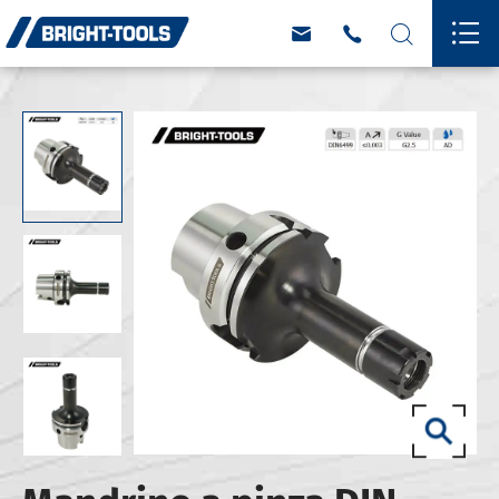



