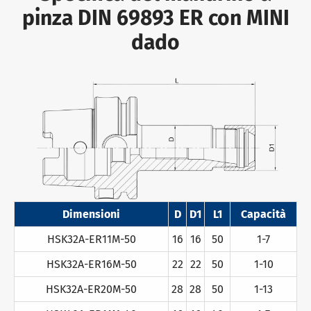
pinza DIN 69893 ER con MINI
dado
Dimensioni
D
D1
L1
Capacità
HSK32A-ER11M-50
16
16
50
1-7
HSK32A-ER16M-50
22
22
50
1-10
HSK32A-ER20M-50
28
28
50
1-13