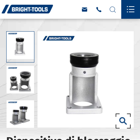



