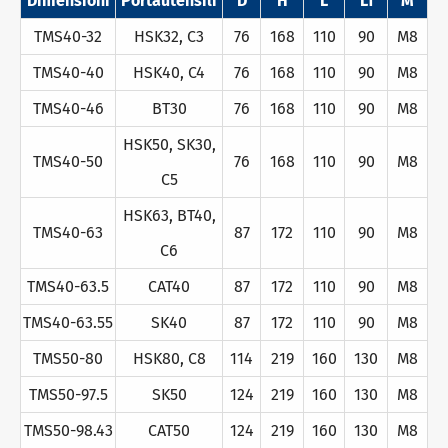
Dimensioni
Portautensili
D
H
L
L1
M
TMS40-32
HSK32, C3
76
168
110
90
M8
TMS40-40
HSK40, C4
76
168
110
90
M8
TMS40-46
BT30
76
168
110
90
M8
HSK50, SK30,
TMS40-50
76
168
110
90
M8
C5
HSK63, BT40,
TMS40-63
87
172
110
90
M8
C6
TMS40-63.5
CAT40
87
172
110
90
M8
TMS40-63.55
SK40
87
172
110
90
M8
TMS50-80
HSK80, C8
114
219
160
130
M8
TMS50-97.5
SK50
124
219
160
130
M8
TMS50-98.43
CAT50
124
219
160
130
M8