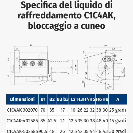
Specifica del liquido di
raffreddamento C1C4AK,
bloccaggio a cuneo
Dimensioni
B1
B2
B3 b3
L2
H3
H4
H5
H6
H8
A
C1C4AK-302070
70
35
17
10
26
22
32
38
30
25 gradi
C1C4AK-402585
85
42.5
21
12.5
35
30
38
48
40
15 gradi
C1C4AK-502585
90.5
48
26
12.5
42
35
44
48
43
30 gradi