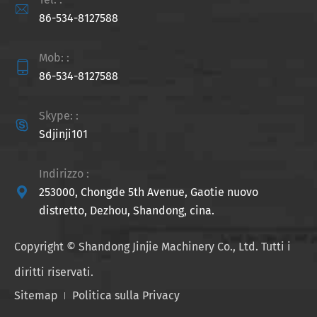

86-534-8127588
Mob: :

86-534-8127588
Skype: :

Sdjinji101
Indirizzo :

253000, Chongde 5th Avenue, Gaotie nuovo
distretto, Dezhou, Shandong, cina.
Copyright ©
Shandong Jinjie Machinery Co., Ltd.
Tutti i
diritti riservati.
Sitemap
Politica sulla Privacy