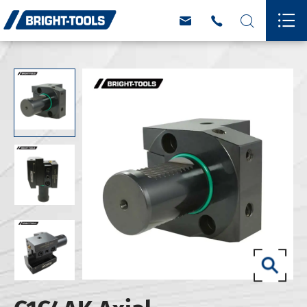



