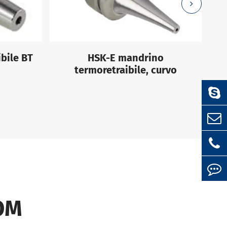
bile BT
HSK-E mandrino
H
termoretraibile, curvo
OM