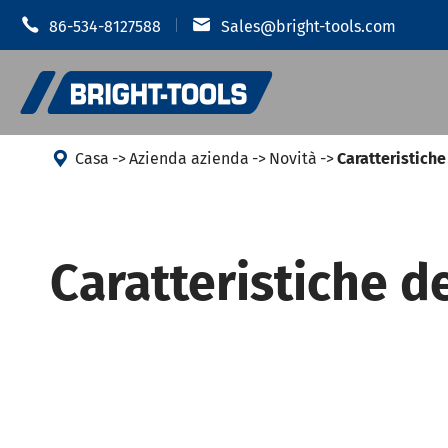


86-534-8127588
Sales@bright-tools.com

Casa
Azienda azienda
Novità
Caratteristiche
Portautens
Portautensili CNC
Caratteristiche d
Mandrino i
Strumenti statici e azionati
Portauten
Strumenti di alesatura
Portautens
Anti vibrazione
Portautens
Portautens
Accessori portautensili