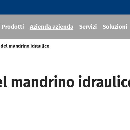
Prodotti
Azienda azienda
Servizi
Soluzioni
 del mandrino idraulico
ili termoretraibile
el mandrino idraulic
draulico
sili MOD
ili JIS B 6339-BT
ili JIS B 6339-BBT
ili JIS B 6339-NBT