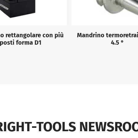
o rettangolare con più
Mandrino termoretrai
posti forma D1
4.5 °
RIGHT-TOOLS NEWSRO