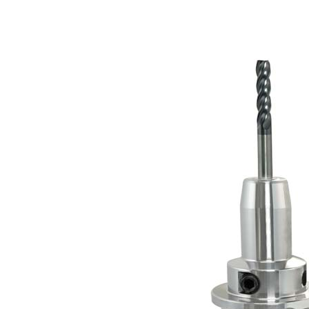
Portautens
Macchina
Portautens
Testa ad angolo
Portautens
PSC
DIN 69893 
DIN 69893 
DIN 69893 
DIN69893 (
DIN2080-N
GOST 25827