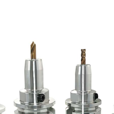
ili DIN 69871-SK
ili DIN 69871-ISO
ili ANSI B5.50 SCAT/CAT
(ISO 12164) HSK-A portautensili
(ISO 12164) HSK-E portautensili
(ISO 12164) HSK-F portautensili
ISO12164-1)-HSK-T portautensili
T portautensili
-93 portautensili