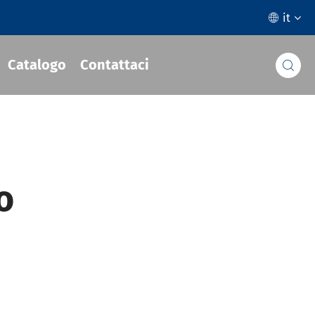
it

Catalogo
Contattaci

o