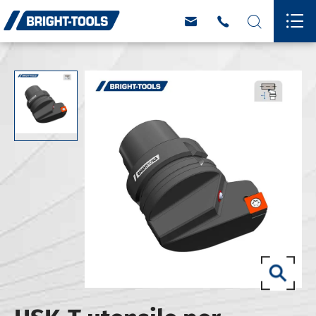



