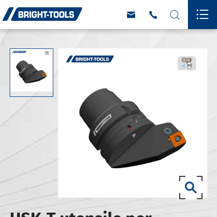



