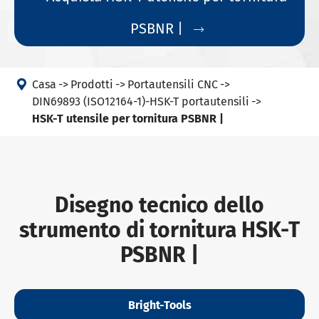
PSBNR |


Casa
Prodotti
Portautensili CNC
DIN69893 (ISO12164-1)-HSK-T portautensili
HSK-T utensile per tornitura PSBNR |
Disegno tecnico dello
strumento di tornitura HSK-T
PSBNR |
Bright-Tools