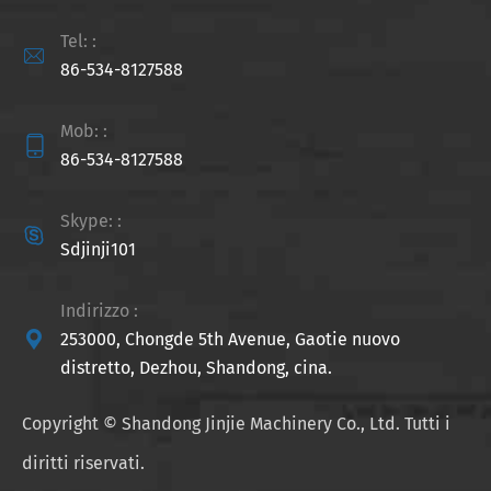
Tel: :

86-534-8127588
Mob: :

86-534-8127588
Skype: :

Sdjinji101
Indirizzo :

253000, Chongde 5th Avenue, Gaotie nuovo
distretto, Dezhou, Shandong, cina.
Copyright ©
Shandong Jinjie Machinery Co., Ltd.
Tutti i
diritti riservati.