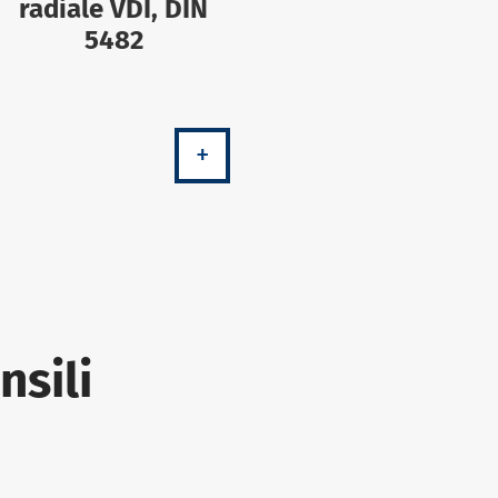
radiale VDI, DIN
5482
+
nsili