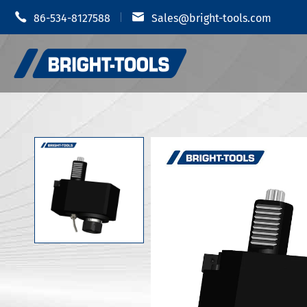


86-534-8127588
Sales@bright-tools.com
Portautens
Portautensili CNC
Mandrino i
Strumenti statici e azionati
Portauten
Strumenti di alesatura
Portautens
Anti vibrazione
Portautens
Portautens
Accessori portautensili