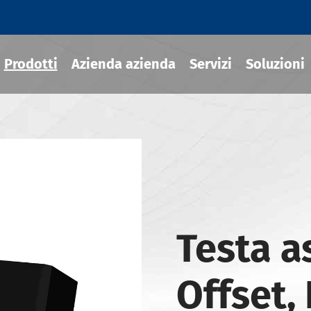
Prodotti
Azienda azienda
Servizi
Soluzioni
ili termoretraibile
draulico
sili MOD
Testa a
ili JIS B 6339-BT
ili JIS B 6339-BBT
Offset,
ili JIS B 6339-NBT