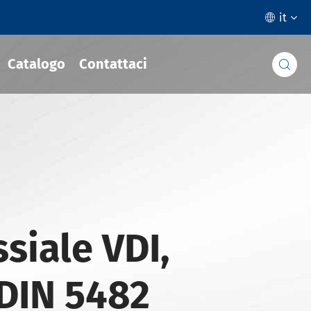
it

Catalogo
Contattaci

ssiale VDI,
 DIN 5482