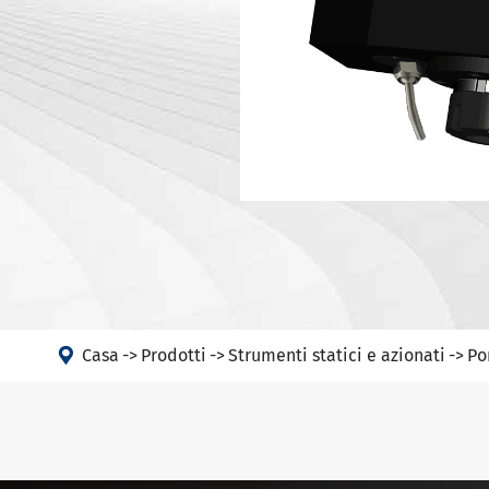
Portautens
Macchina
Portautens
Testa ad angolo
Portautens
PSC
DIN 69893 
DIN 69893 
DIN 69893 
DIN69893 (
DIN2080-N
GOST 25827

Casa
Prodotti
Strumenti statici e azionati
Po