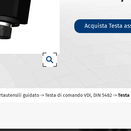
ili DIN 69871-SK
ili DIN 69871-ISO
ili ANSI B5.50 SCAT/CAT
Acquista Testa as
(ISO 12164) HSK-A portautensili
(ISO 12164) HSK-E portautensili
(ISO 12164) HSK-F portautensili
ISO12164-1)-HSK-T portautensili
T portautensili
-93 portautensili
rtautensili guidato
Testa di comando VDI, DIN 5482
Testa 