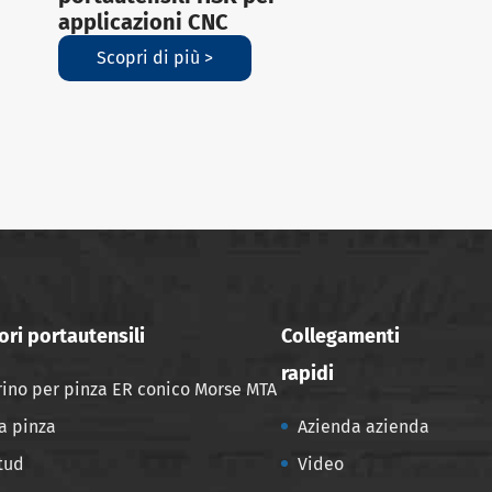
applicazioni CNC
Scopri di più >
ri portautensili
Collegamenti
rapidi
ino per pinza ER conico Morse MTA
a pinza
Azienda azienda
Stud
Video