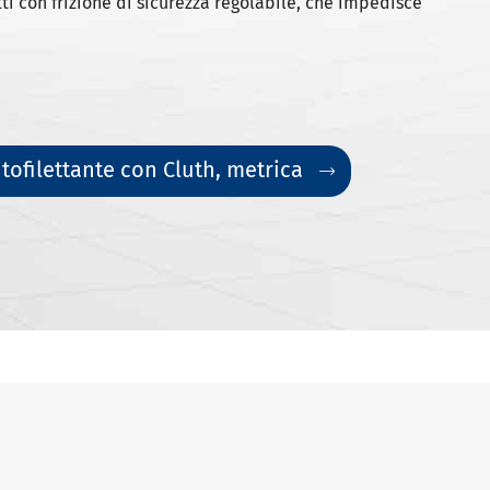
ti con frizione di sicurezza regolabile, che impedisce
tofilettante con Cluth, metrica
