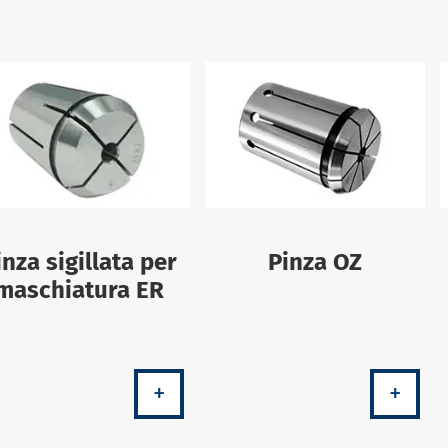
inza sigillata per
Pinza OZ
maschiatura ER
+
+