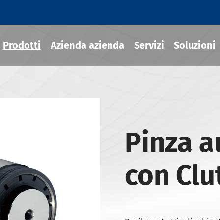
Prodotti
Azienda azienda
Servizi
Soluzioni
ili termoretraibile
Pinza a
draulico
sili MOD
con Clu
ili JIS B 6339-BT
ili JIS B 6339-BBT
ili JIS B 6339-NBT