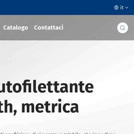
it

Catalogo
Contattaci

utofilettante
th, metrica