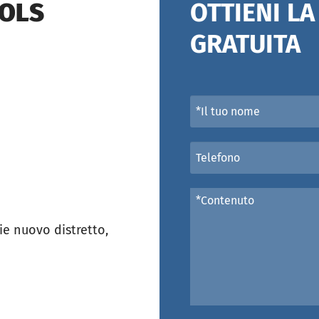
OOLS
OTTIENI L
GRATUITA
e nuovo distretto,