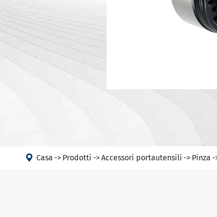
Portautens
Macchina
Portautens
Testa ad angolo
Portautens
PSC
DIN 69893 
DIN 69893 
DIN 69893 
DIN69893 (
DIN2080-N
GOST 25827

Casa
Prodotti
Accessori portautensili
Pinza