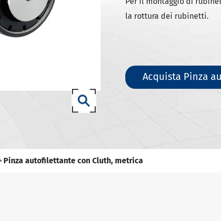
ili DIN 69871-SK
Per il montaggio di rubinet
la rottura dei rubinetti.
ili DIN 69871-ISO
ili ANSI B5.50 SCAT/CAT
(ISO 12164) HSK-A portautensili
(ISO 12164) HSK-E portautensili
Acquista Pinza au
(ISO 12164) HSK-F portautensili
ISO12164-1)-HSK-T portautensili
T portautensili
-93 portautensili
Pinza autofilettante con Cluth, metrica