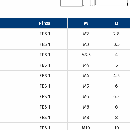
Pinza
M
D
FES 1
M2
2.8
FES 1
M3
3.5
FES 1
M3.5
4
FES 1
M4
5
FES 1
M4
4.5
FES 1
M5
6
FES 1
M6
6.3
FES 1
M6
6
FES 1
M8
8
FES 1
M10
10