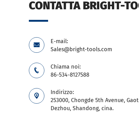
CONTATTA BRIGHT-T
E-mail:

Sales@bright-tools.com
Chiama noi:

86-534-8127588
Indirizzo:

253000, Chongde 5th Avenue, Gaoti
Dezhou, Shandong, cina.