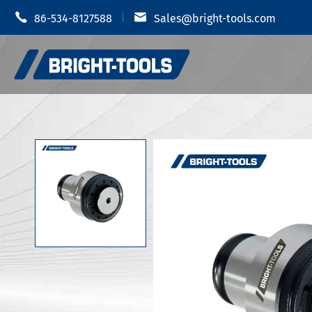


86-534-8127588
Sales@bright-tools.com
Portautens
Portautensili CNC
Mandrino i
Strumenti statici e azionati
Portauten
Strumenti di alesatura
Portautens
Anti vibrazione
Portautens
Portautens
Accessori portautensili