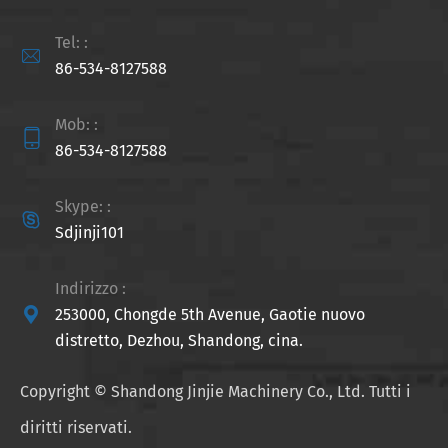
Tel: :

86-534-8127588
Mob: :

86-534-8127588
Skype: :

Sdjinji101
Indirizzo :

253000, Chongde 5th Avenue, Gaotie nuovo
distretto, Dezhou, Shandong, cina.
Copyright ©
Shandong Jinjie Machinery Co., Ltd.
Tutti i
diritti riservati.