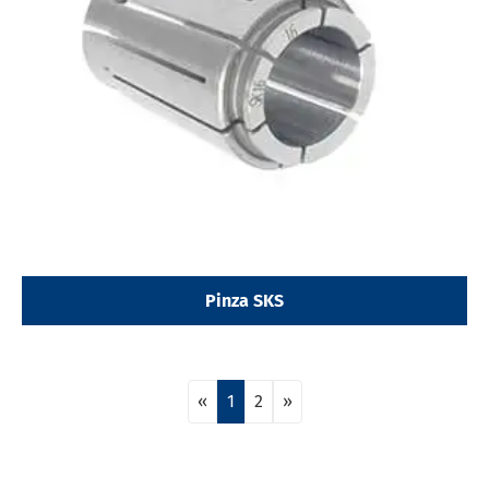
Pinza SKS
«
1
2
»