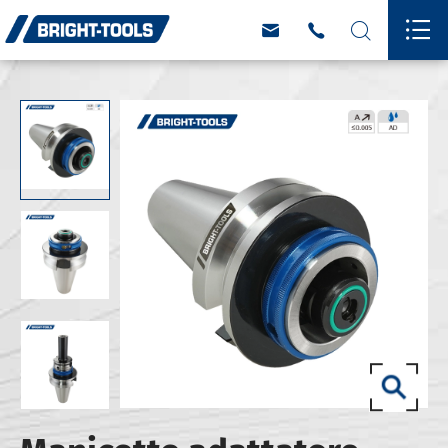



