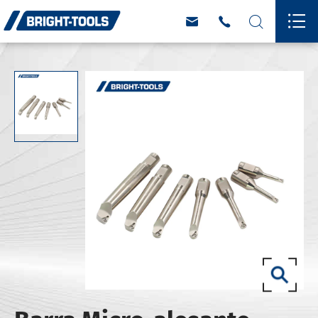



