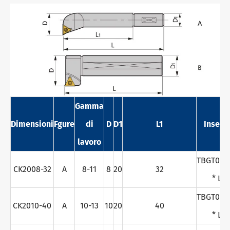
Gamma
Dimensioni
Fgure
di
D
D1
L1
Insert
lavoro
TBGT060
CK2008-32
A
8-11
8
20
32
* L
TBGT060
CK2010-40
A
10-13
10
20
40
* L