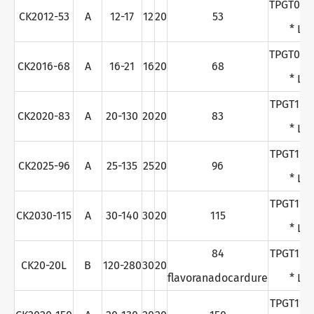
TPGT090
CK2012-53
A
12-17
12
20
53
* L
TPGT090
CK2016-68
A
16-21
16
20
68
* L
TPGT110
CK2020-83
A
20-130
20
20
83
* L
TPGT110
CK2025-96
A
25-135
25
20
96
* L
TPGT110
CK2030-115
A
30-140
30
20
115
* L
84
TPGT110
CK20-20L
B
120-280
30
20
flavoranadocardure
* L
TPGT110