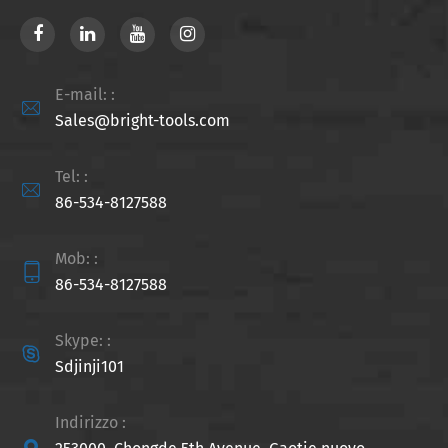
E-mail: :

Sales@bright-tools.com
Tel: :

86-534-8127588
Mob: :

86-534-8127588
Skype: :

Sdjinji101
Indirizzo :