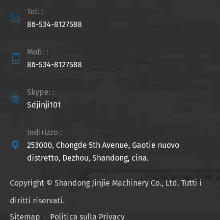
Tel: :

86-534-8127588
Mob: :

86-534-8127588
Skype: :

Sdjinji101
Indirizzo :

253000, Chongde 5th Avenue, Gaotie nuovo
distretto, Dezhou, Shandong, cina.
Copyright ©
Shandong Jinjie Machinery Co., Ltd.
Tutti i
diritti riservati.
Sitemap
Politica sulla Privacy