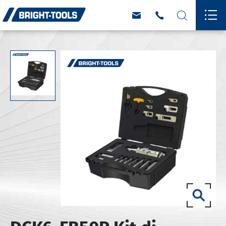



