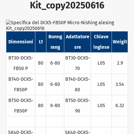
Kit_copy20250616
Bonng
Adattatore
Chiave
Dimensioni
L1
Weigit
rang
sre
inglese
BT30-DCK5-
BT30-DCK5-
80
6-80
L05
2.9
FB50 P
70
BT40-DCK5-
BT40-DCK5-
80
6-80
L05
3.54
FB50P
80
BT50-DCK5-
BT50-DCK5-
80
6-80
L05
6.32
FB50P
90
SK40-DCK5-
SK40-DCK5-