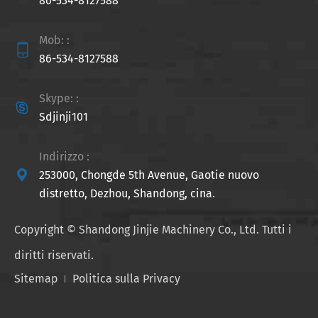
86-534-8127588
Mob: :

86-534-8127588
Skype: :

Sdjinji101
Indirizzo :

253000, Chongde 5th Avenue, Gaotie nuovo
distretto, Dezhou, Shandong, cina.
Copyright ©
Shandong Jinjie Machinery Co., Ltd.
Tutti i
diritti riservati.
Sitemap
Politica sulla Privacy