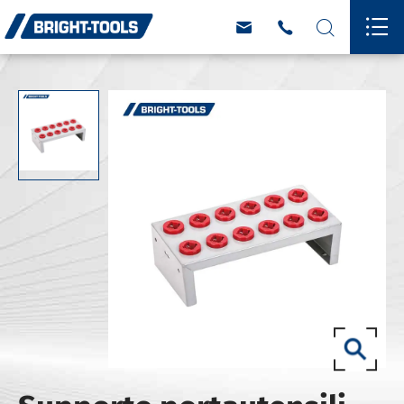



