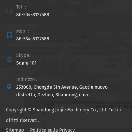
Tel: :

86-534-8127588
Mob: :

86-534-8127588
Skype: :

Sdjinji101
Indirizzo :

253000, Chongde 5th Avenue, Gaotie nuovo
distretto, Dezhou, Shandong, cina.
Copyright ©
Shandong Jinjie Machinery Co., Ltd.
Tutti i
diritti riservati.
Sitemap
Politica sulla Privacy