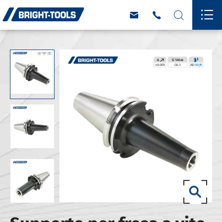



