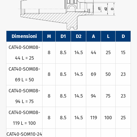
Dimensioni
M
D1
D2
A
L
D
CAT40-SOM08-
8
8.5
14.5
44
25
15
44 L = 25
CAT40-SOM08-
8
8.5
14.5
69
50
23
69 L = 50
CAT40-SOM08-
8
8.5
14.5
94
75
23
94 L = 75
CAT40-SOM08-
8
8.5
14.5
119
100
25
119 L = 100
CAT40-SOM10-24