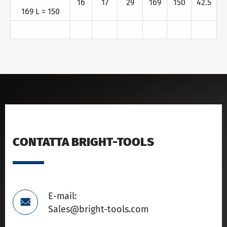
16
17
29
169
150
42.5
169 L = 150
CONTATTA BRIGHT-TOOLS
E-mail:

Sales@bright-tools.com