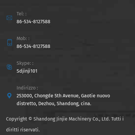
Tel: :

86-534-8127588
Mob: :

86-534-8127588
Skype: :

Sdjinji101
Indirizzo :

253000, Chongde 5th Avenue, Gaotie nuovo
distretto, Dezhou, Shandong, cina.
Copyright ©
Shandong Jinjie Machinery Co., Ltd.
Tutti i
diritti riservati.