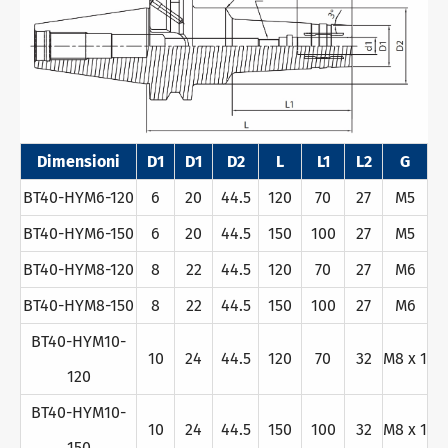
Dimensioni
D1
D1
D2
L
L1
L2
G
BT40-HYM6-120
6
20
44.5
120
70
27
M5
BT40-HYM6-150
6
20
44.5
150
100
27
M5
BT40-HYM8-120
8
22
44.5
120
70
27
M6
BT40-HYM8-150
8
22
44.5
150
100
27
M6
BT40-HYM10-
10
24
44.5
120
70
32
M8 x 1
120
BT40-HYM10-
10
24
44.5
150
100
32
M8 x 1
150