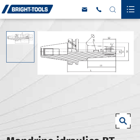



