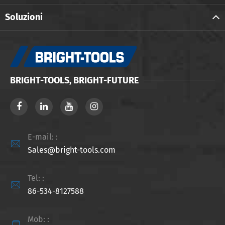
Soluzioni
BRIGHT-TOOLS, BRIGHT-FUTURE
E-mail: :

Sales@bright-tools.com
Tel: :

86-534-8127588
Mob: :