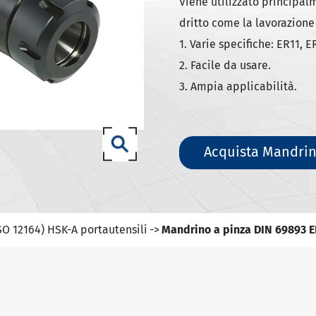
ili DIN 69871-SK
Viene utilizzato principalm
dritto come la lavorazione 
ili DIN 69871-ISO
1. Varie specifiche: ER11, 
ili ANSI B5.50 SCAT/CAT
2. Facile da usare.
(ISO 12164) HSK-A portautensili
3. Ampia applicabilità.
(ISO 12164) HSK-E portautensili
(ISO 12164) HSK-F portautensili
Acquista Mandri
ISO12164-1)-HSK-T portautensili
T portautensili
-93 portautensili
SO 12164) HSK-A portautensili
Mandrino a pinza DIN 69893 