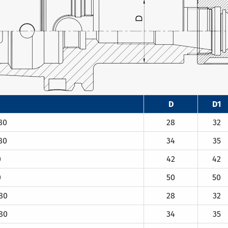
D
D1
80
28
32
80
34
35
0
42
42
0
50
50
80
28
32
80
34
35