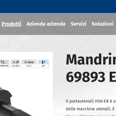
Prodotti
Azienda azienda
Servizi
Soluzioni
Mandrin
ili termoretraibile
draulico
69893 
sili MOD
ili JIS B 6339-BT
ili JIS B 6339-BBT
Il portautensili HSK-ER è 
ili JIS B 6339-NBT
delle macchine utensili. È