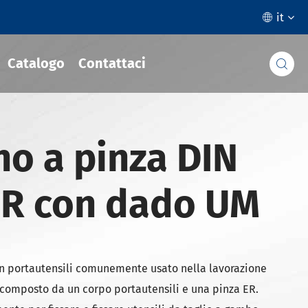
it

Catalogo
Contattaci

o a pinza DIN
ER con dado UM
un portautensili comunemente usato nella lavorazione
 composto da un corpo portautensili e una pinza ER.