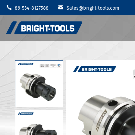


86-534-8127588
Sales@bright-tools.com
Portautens
Portautensili CNC
Mandrino i
Strumenti statici e azionati
Portauten
Strumenti di alesatura
Portautens
Anti vibrazione
Portautens
Portautens
Accessori portautensili