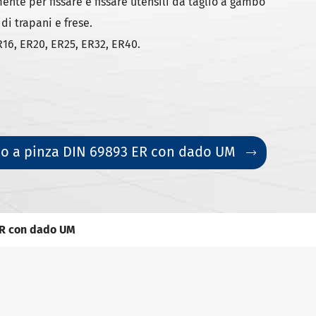
ente per fissare e fissare utensili da taglio a gambo
di trapani e frese.
ER16, ER20, ER25, ER32, ER40.
no a pinza DIN 69893 ER con dado UM

ER con dado UM