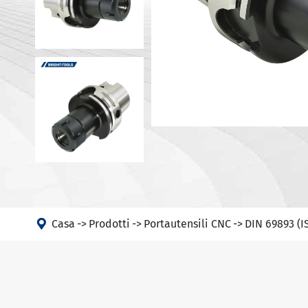
Portautens
Macchina
Portautens
Testa ad angolo
Portautens
PSC
DIN 69893 
DIN 69893 
DIN 69893 
DIN69893 (
DIN2080-N
GOST 25827

Casa
Prodotti
Portautensili CNC
DIN 69893 (I