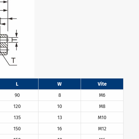
L
W
Vite
90
8
M6
120
10
M8
135
13
M10
150
16
M12