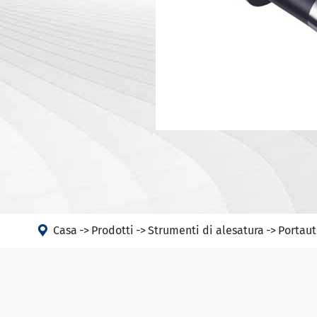
Portautens
Macchina
Portautens
Testa ad angolo
Portautens
PSC
DIN 69893 
DIN 69893 
DIN 69893 
DIN69893 (
DIN2080-N
GOST 25827

Casa
Prodotti
Strumenti di alesatura
Portaut