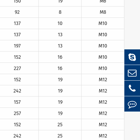
150
19
M6
92
8
M8
137
10
M10
137
13
M10
197
13
M10
152
16
M10
227
16
M10
152
19
M12
242
19
M12
157
19
M12
257
19
M12
152
25
M12
242
25
M12