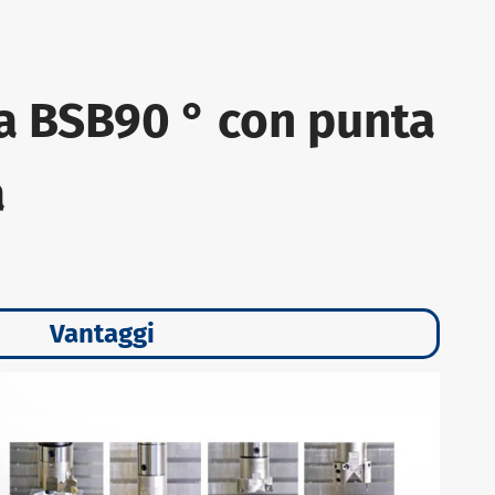
ra BSB90 ° con punta
a
Vantaggi