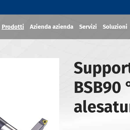
Prodotti
Azienda azienda
Servizi
Soluzioni
Support
ili termoretraibile
draulico
BSB90 °
sili MOD
ili JIS B 6339-BT
alesatu
ili JIS B 6339-BBT
ili JIS B 6339-NBT