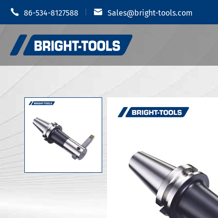


86-534-8127588
Sales@bright-tools.com
Portautens
Portautensili CNC
Mandrino i
Strumenti statici e azionati
Portauten
Strumenti di alesatura
Portautens
Anti vibrazione
Portautens
Portautens
Accessori portautensili