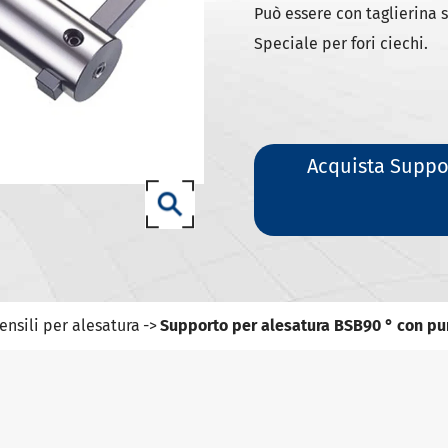
ili DIN 69871-SK
Può essere con taglierina s
ili DIN 69871-ISO
Speciale per fori ciechi.
ili ANSI B5.50 SCAT/CAT
(ISO 12164) HSK-A portautensili
(ISO 12164) HSK-E portautensili
Acquista Suppo
(ISO 12164) HSK-F portautensili
ISO12164-1)-HSK-T portautensili
T portautensili
-93 portautensili
ensili per alesatura
Supporto per alesatura BSB90 ° con pu