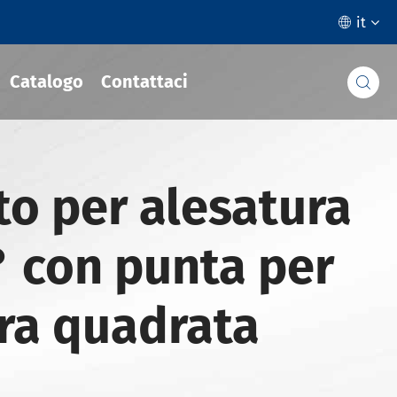
it

Catalogo
Contattaci

o per alesatura
 con punta per
ra quadrata