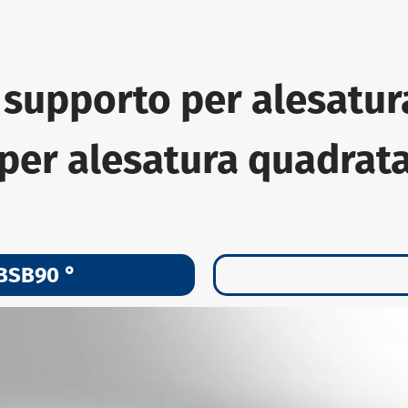
 supporto per alesatu
per alesatura quadrat
 BSB90 °