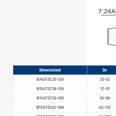
Dimensioni
Dc
BT40TZC25-120
25-52
BT40TZC38-150
37-70
BT40TZC50-165
50-90
BT40TZC62-180
62-115